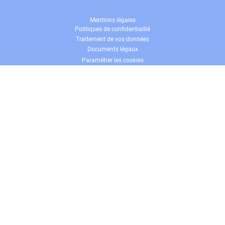
d’informations sur le traitement de vos données
ici
.
Mentions légales
Politiques de confidentialité
Traitement de vos données
Documents légaux
Paramétrer les cookies