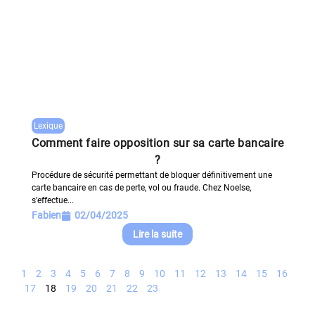
Lexique
Comment faire opposition sur sa carte bancaire
?
Procédure de sécurité permettant de bloquer définitivement une
carte bancaire en cas de perte, vol ou fraude. Chez Noelse,
s’effectue...
Fabien
02/04/2025
Lire la suite
1
2
3
4
5
6
7
8
9
10
11
12
13
14
15
16
17
18
19
20
21
22
23