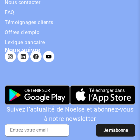
Nous contacter
FAQ
Témoignages clients
Offres d'emploi
Lexique bancaire
Nous suivre
Suivez l’actualité de Noelse et abonnez-vous
à notre newsletter
Je m'abonne