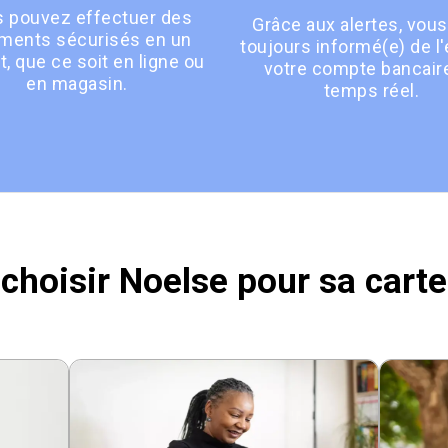
 pouvez effectuer des
Grâce aux alertes, vous
ments sécurisés en un
toujours informé(e) de l'
t, que ce soit en ligne ou
votre compte bancair
en magasin.
temps réel.
choisir Noelse pour sa carte 