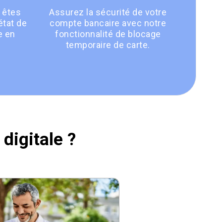
 êtes
Assurez la sécurité de votre
état de
compte bancaire avec notre
e en
fonctionnalité de blocage
temporaire de carte.
digitale ?