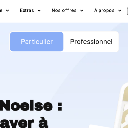
e
Extras
Nos offres
À propos
Particulier
Particulier
Professionnel
 Noelse :
payer à