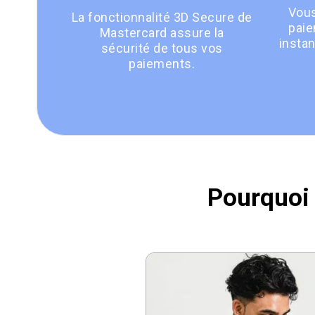
Vous
La fonctionnalité 3D Secure de
paie
Mastercard assure la
instan
sécurité de tous vos
paiements.
Pourquoi 