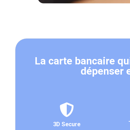
La carte bancaire qu
dépenser e
3D Secure