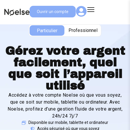
Ouvrir un compte
Particulier
Professionnel
Particulier
Gérez votre argent
facilement, quel
que soit l’appareil
utilisé
Accédez à votre compte Noelse où que vous soyez,
que ce soit sur mobile, tablette ou ordinateur. Avec
Noelse, profitez d’une gestion fluide de votre argent,
24h/24 7j/7
Disponible sur mobile, tablette et ordinateur
Accès sécurisé où que vous soyez