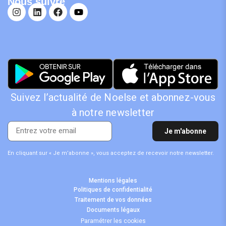
Nous suivre
Suivez l’actualité de Noelse et abonnez-vous
à notre newsletter
Je m'abonne
En cliquant sur « Je m’abonne », vous acceptez de recevoir notre newsletter.
Plus d’informations sur le traitement de vos données
ici
.
Mentions légales
Politiques de confidentialité
Traitement de vos données
Documents légaux
Paramétrer les cookies