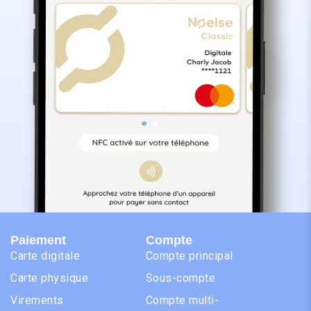
Paiement
Compte
Carte digitale
Compte principal
Carte physique
Sous-compte
Virements
Compte multi-