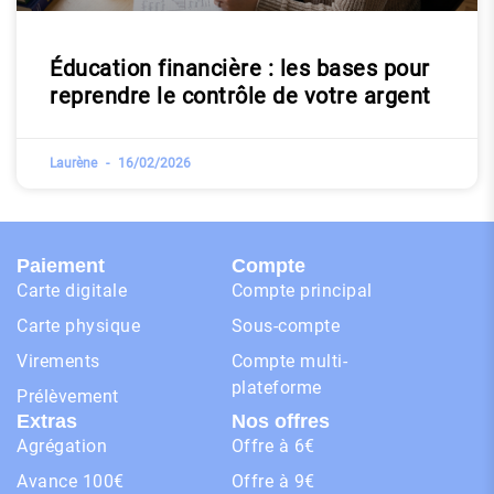
Éducation financière : les bases pour
reprendre le contrôle de votre argent
Laurène
16/02/2026
Paiement
Compte
Carte digitale
Compte principal
Carte physique
Sous-compte
Virements
Compte multi-
plateforme
Prélèvement
Extras
Nos offres
Agrégation
Offre à 6€
Avance 100€
Offre à 9€