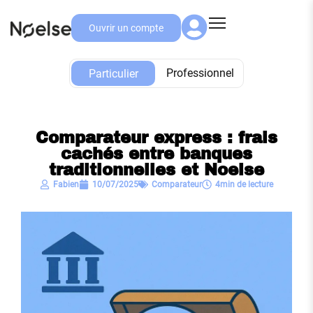
Ouvrir un compte
Particulier
Professionnel
Particulier
Comparateur express : frais
cachés entre banques
traditionnelles et Noelse
Fabien
10/07/2025
Comparateur
4min de lecture