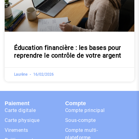
Éducation financière : les bases pour
reprendre le contrôle de votre argent
Laurène
16/02/2026
Paiement
Compte
Carte digitale
Compte principal
Carte physique
Sous-compte
Virements
Compte multi-
plateforme