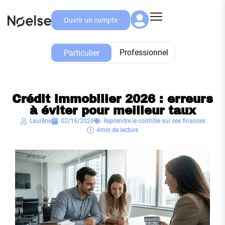
Ouvrir un compte
Particulier
Professionnel
Particulier
Crédit immobilier 2026 : erreurs
à éviter pour meilleur taux
Laurène
02/16/2026
Reprendre le contrôle sur ses finances
4min de lecture