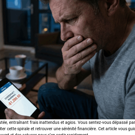
utée, entraînant frais inattendus et agios. Vous sentez-vous dépassé par
er cette spirale et retrouver une sérénité financière. Cet article vous gui
uvert et des astuces pour s’en sortir rapidement.