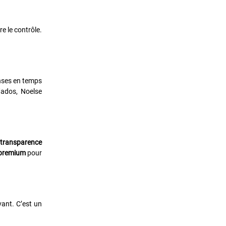
e le contrôle.
nses en temps
/ados, Noelse
a
transparence
 premium
pour
vant. C’est un