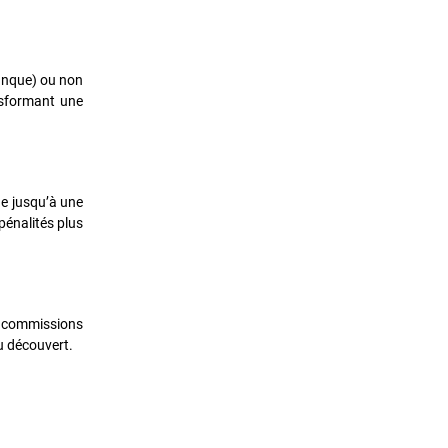
banque) ou non
nsformant une
de jusqu’à une
pénalités plus
es commissions
u découvert.