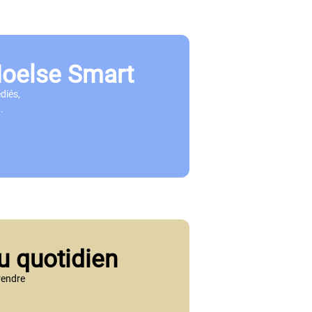
Noelse Smart
diés,
.
u quotidien
rendre