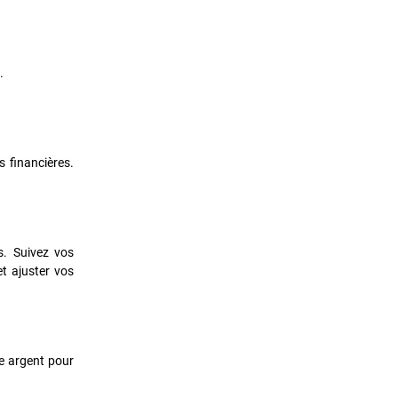
.
s financières.
s. Suivez vos
et ajuster vos
re argent pour