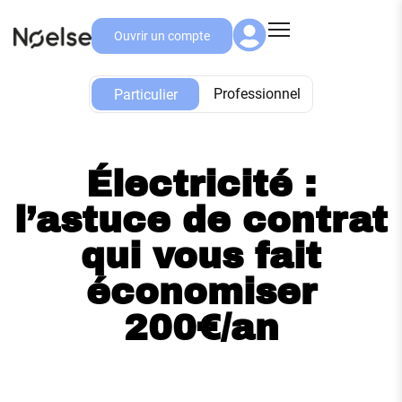
Ouvrir un compte
Particulier
Professionnel
Particulier
Électricité :
l’astuce de contrat
qui vous fait
économiser
200€/an