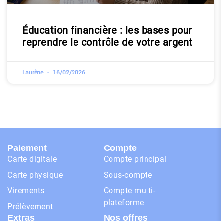
Éducation financière : les bases pour
reprendre le contrôle de votre argent
Laurène
16/02/2026
Paiement
Compte
Carte digitale
Compte principal
Carte physique
Sous-compte
Virements
Compte multi-
plateforme
Prélèvement
Extras
Nos offres