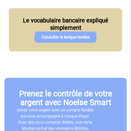
Le vocabulaire bancaire expliqué
simplement
Consulter le lexique Noelse
Prenez le contrôle de votre
argent avec Noelse Smart
Gérez votre argent avec un compte flexible
qui vous accompagne à chaque étape.
Avec des sous-comptes dédiés, une carte
Mastercard et des virements illimités,