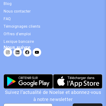
Blog
Nous contacter
FAQ
Témoignages clients
Offres d'emploi
Lexique bancaire
Nous suivre
Suivez l’actualité de Noelse et abonnez-vous
à notre newsletter