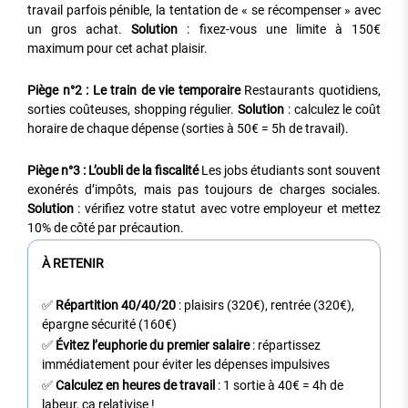
travail parfois pénible, la tentation de « se récompenser » avec
un gros achat.
Solution
: fixez-vous une limite à 150€
maximum pour cet achat plaisir.
Piège n°2 : Le train de vie temporaire
Restaurants quotidiens,
sorties coûteuses, shopping régulier.
Solution
: calculez le coût
horaire de chaque dépense (sorties à 50€ = 5h de travail).
Piège n°3 : L’oubli de la fiscalité
Les jobs étudiants sont souvent
exonérés d’impôts, mais pas toujours de charges sociales.
Solution
: vérifiez votre statut avec votre employeur et mettez
10% de côté par précaution.
À RETENIR
✅
Répartition 40/40/20
: plaisirs (320€), rentrée (320€),
épargne sécurité (160€)
✅
Évitez l’euphorie du premier salaire
: répartissez
immédiatement pour éviter les dépenses impulsives
✅
Calculez en heures de travail
: 1 sortie à 40€ = 4h de
labeur, ça relativise !