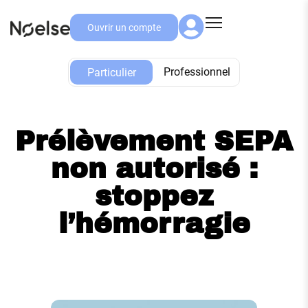
Ouvrir un compte
Particulier
Professionnel
Particulier
Prélèvement SEPA
non autorisé :
stoppez
l’hémorragie