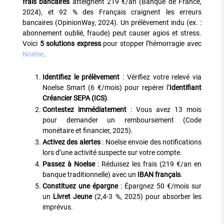
frais bancaires
atteignent 219 €/an (Banque de France,
2024), et 92 % des Français craignent les erreurs
bancaires (OpinionWay, 2024). Un prélèvement indu (ex. :
abonnement oublié, fraude) peut causer agios et stress.
Voici
5 solutions express
pour stopper l’hémorragie avec
Noelse
.
Identifiez le prélèvement
: Vérifiez votre relevé via
Noelse Smart (6 €/mois) pour repérer l’
Identifiant
Créancier SEPA (ICS)
.
Contestez immédiatement
: Vous avez 13 mois
pour demander un remboursement (Code
monétaire et financier, 2025).
Activez des alertes
: Noelse envoie des notifications
lors d’une activité suspecte sur votre compte.
Passez à Noelse
: Réduisez les frais (219 €/an en
banque traditionnelle) avec un
IBAN français
.
Constituez une épargne
: Épargnez 50 €/mois sur
un
Livret Jeune
(2,4-3 %, 2025) pour absorber les
imprévus.