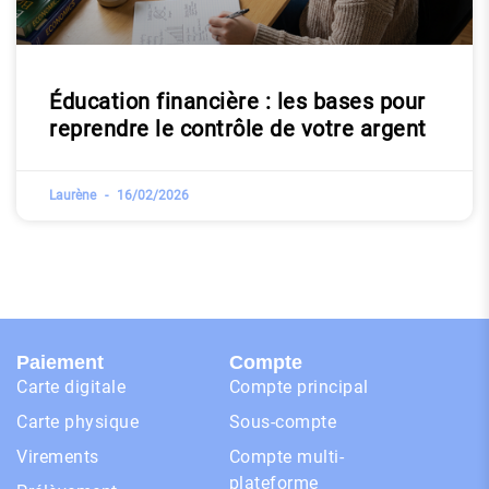
Éducation financière : les bases pour
reprendre le contrôle de votre argent
Laurène
16/02/2026
Paiement
Compte
Carte digitale
Compte principal
Carte physique
Sous-compte
Virements
Compte multi-
plateforme