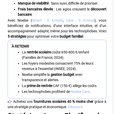
Manque de visibilité
: Sans suivi, difficile de prioriser.
Frais bancaires élevés
: Les agios creusent le
découvert
bancaire
.
Avec Noelse (
Smart : 6 €/mois
,
Care : 9 €/mois
), vous
bénéficiez de notifications, d’une interface intuitive, et d’un
accompagnement adapté, même pour les technophobes. Voici
5 stratégies
pour optimiser votre
budget familial
.
À RETENIR
La
rentrée scolaire
coûte 650-800 €/enfant
(Familles de France, 2024).
Les foyers modestes consacrent 75% de leurs
revenus à l’essentiel (INSEE, 2024).
Noelse simplifie la
gestion budget
avec
transparence et alertes.
La
prime de rentrée
CAF (150 €) allège les coûts.
Les technophobes profitent de
Noelse Care
.
👉 Achetez vos
fournitures scolaires 40 % moins cher
grâce à
une stratégie pratique et économique.
Découvrir