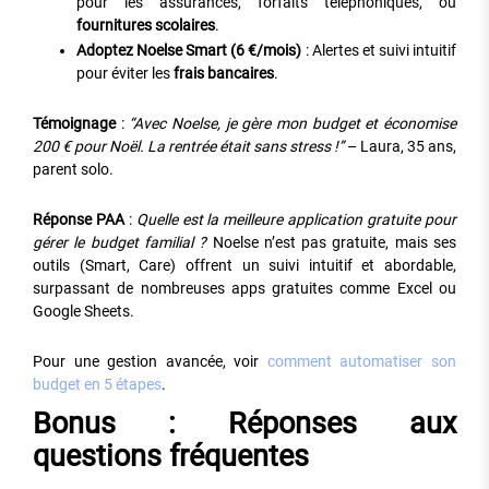
pour les assurances, forfaits téléphoniques, ou
fournitures scolaires
.
Adoptez Noelse Smart (6 €/mois)
: Alertes et suivi intuitif
pour éviter les
frais bancaires
.
Témoignage
:
“Avec Noelse, je gère mon budget et économise
200 € pour Noël. La rentrée était sans stress !”
– Laura, 35 ans,
parent solo.
Réponse PAA
:
Quelle est la meilleure application gratuite pour
gérer le budget familial ?
Noelse n’est pas gratuite, mais ses
outils (Smart, Care) offrent un suivi intuitif et abordable,
surpassant de nombreuses apps gratuites comme Excel ou
Google Sheets.
Pour une gestion avancée, voir
comment automatiser son
budget en 5 étapes
.
Bonus : Réponses aux
questions fréquentes