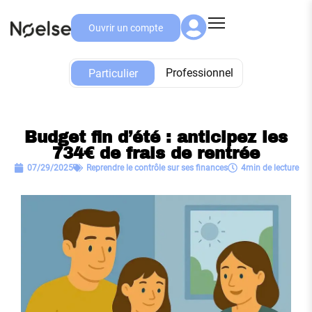
Ouvrir un compte
Particulier
Professionnel
Particulier
Budget fin d’été : anticipez les
734€ de frais de rentrée
07/29/2025
Reprendre le contrôle sur ses finances
4min de lecture