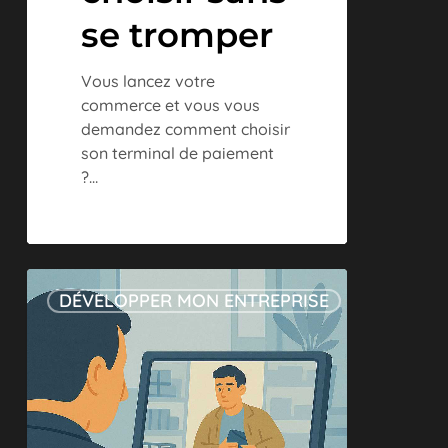
se tromper
Vous lancez votre
commerce et vous vous
demandez comment choisir
son terminal de paiement
?…
Paiements
DÉVELOPPER MON ENTREPRISE
commerçants
2025
:
technologies
et
solutions
en