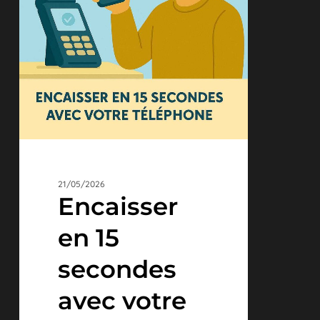
votre
téléphone
21/05/2026
Encaisser
en 15
secondes
avec votre