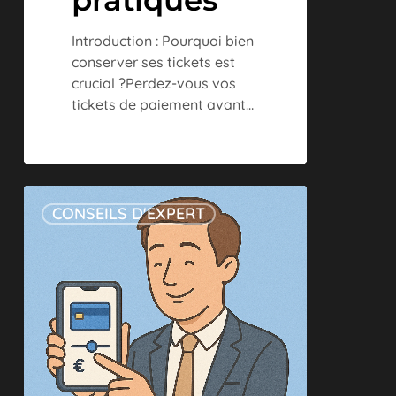
pratiques
Introduction : Pourquoi bien
conserver ses tickets est
crucial ?Perdez-vous vos
tickets de paiement avant…
Plafonds
CONSEILS D'EXPERT
de
carte
professionnelle
:
comment
les
modifier
en
temps