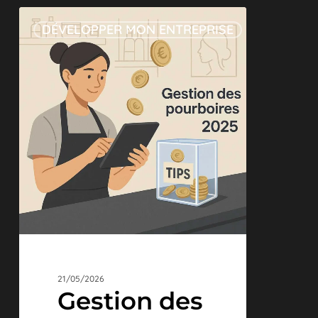
Gestion
DÉVELOPPER MON ENTREPRISE
des
pourboires
en
2025
:
stratégies
gagnantes
pour
les
restaurants
21/05/2026
Gestion des