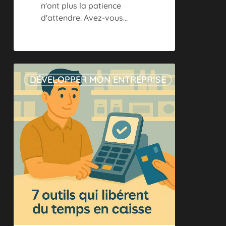
n'ont plus la patience
d'attendre. Avez-vous…
7
DÉVELOPPER MON ENTREPRISE
outils
qui
libèrent
du
temps
en
caisse