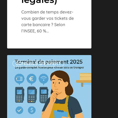
Combien de temps devez-
vous garder vos tickets de
carte bancaire ? Selon
l’INSEE, 60 %…
Terminal
CONSEILS D'EXPERT
de
paiement
2025
:
Le
guide
complet
Noelse
pour