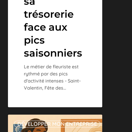
sa
trésorerie
face aux
pics
saisonniers
Le métier de fleuriste est
rythmé par des pics
d'activité intenses - Saint-
Valentin, Fête des…
Salons
DÉVELOPPER MON ENTREPRISE
de