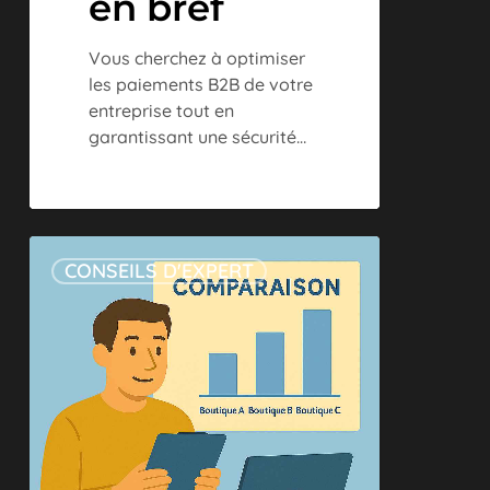
en bref
Vous cherchez à optimiser
les paiements B2B de votre
entreprise tout en
garantissant une sécurité…
Multi-
CONSEILS D'EXPERT
boutiques
:
comparez
les
performances
de
vos
magasins