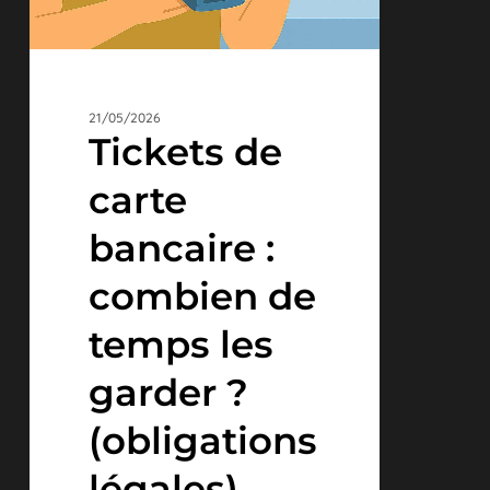
(obligations
légales)
21/05/2026
Tickets de
carte
bancaire :
combien de
temps les
garder ?
(obligations
légales)