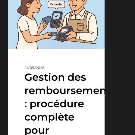
remboursements
:
procédure
complète
pour
commerçants
21/05/2026
Gestion des
remboursements
: procédure
complète
pour