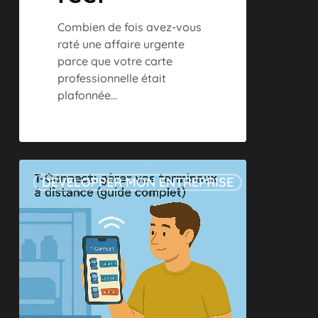
Combien de fois avez-vous
raté une affaire urgente
parce que votre carte
professionnelle était
plafonnée…
T-
DÉVELOPPER MON ENTREPRISE
Connect
:
gérer
vos
terminaux
à
distance
(guide