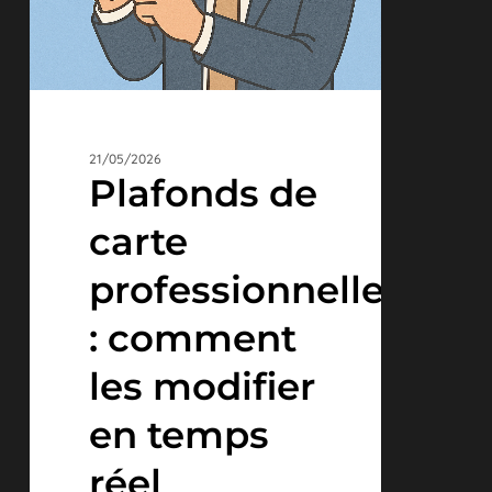
réel
21/05/2026
Plafonds de
carte
professionnelle
: comment
les modifier
en temps
réel