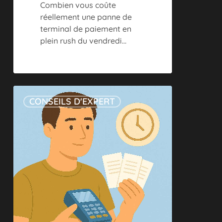
Combien vous coûte
réellement une panne de
terminal de paiement en
plein rush du vendredi…
Tickets
CONSEILS D'EXPERT
de
carte
bancaire
:
combien
de
temps
les
garder
?