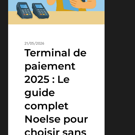
choisir
sans
se
tromper
21/05/2026
Terminal de
paiement
2025 : Le
guide
complet
Noelse pour
choisir sans