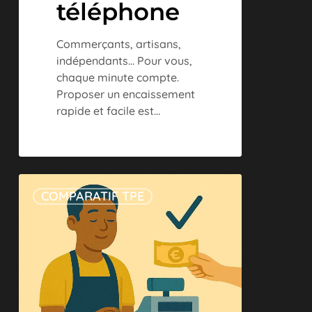
téléphone
Commerçants, artisans,
indépendants... Pour vous,
chaque minute compte.
Proposer un encaissement
rapide et facile est…
5
COMPARATIF TPE
astuces
pour
vos
encaissements
rapides