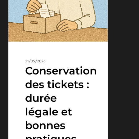
pratiques
21/05/2026
Conservation
des tickets :
durée
légale et
bonnes