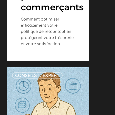
commerçants
Comment optimiser
efficacement votre
politique de retour tout en
protégeant votre trésorerie
et votre satisfaction…
Conservation
CONSEILS D'EXPERT
des
tickets
:
durée
légale
et
bonnes