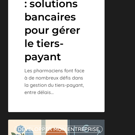
: solutions
bancaires
pour gérer
le tiers-
payant
Les pharmaciens font face
à de nombreux défis dans
la gestion du tiers-payant,
entre délais…
Fleuristes
DÉVELOPPER MON ENTREPRISE
: