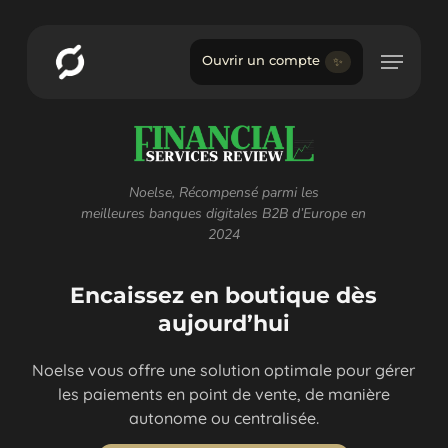
Skip
Menu
to
Menu
main
Ouvrir un compte
✨
content
Noelse, Récompensé parmi les
meilleures
banques digitales B2B d’Europe en
2024
Encaissez en boutique dès
aujourd’hui
Noelse vous offre une solution optimale pour gérer
les paiements en point de vente, de manière
autonome ou centralisée.