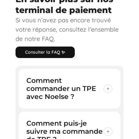
terminal de paiement
Si vous n’avez pas encore trouvé
votre réponse, consultez l’ensemble
de notre FAQ.
C
o
n
s
u
l
t
e
r
l
a
F
A
Q
✨
Comment
commander un TPE
avec Noelse ?
Pour commander un TPE depuis
votre espace Noelse, suivez ces
Comment puis-je
étapes :
suivre ma commande