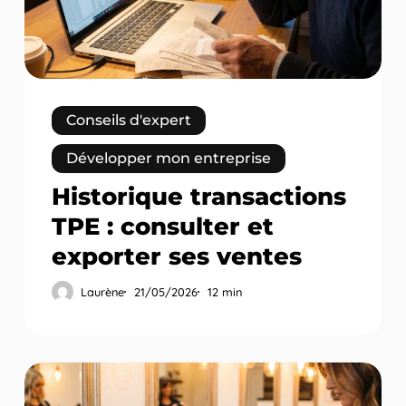
exporter
ses
ventes
Conseils d'expert
Développer mon entreprise
Historique transactions
TPE : consulter et
exporter ses ventes
Laurène
21/05/2026
12 min
TPE
pour