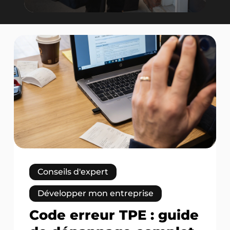
Code
erreur
TPE
:
guide
de
dépannage
complet
en
2026
Conseils d'expert
Développer mon entreprise
Code erreur TPE : guide