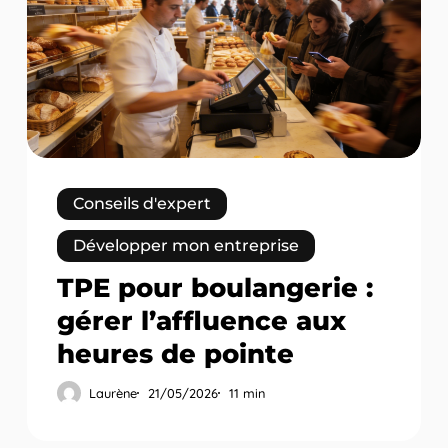
:
gérer
l’affluence
aux
heures
de
pointe
Conseils d'expert
Développer mon entreprise
TPE pour boulangerie :
gérer l’affluence aux
heures de pointe
Laurène
21/05/2026
11 min