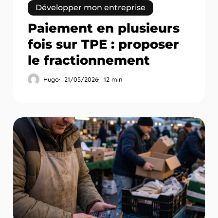
Développer mon entreprise
Paiement en plusieurs
fois sur TPE : proposer
le fractionnement
Hugo
21/05/2026
12 min
TPE
pour
taxi
et
VTC
:
encaisser
en
mobilité