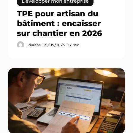
Développer mon entreprise
TPE pour artisan du
bâtiment : encaisser
sur chantier en 2026
Laurène
21/05/2026
12 min
Frais
TPE
:
comprendre
les
commissions
par
type
de