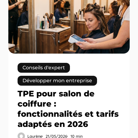
salon
de
coiffure
:
fonctionnalités
et
tarifs
adaptés
en
Conseils d'expert
2026
Développer mon entreprise
TPE pour salon de
coiffure :
fonctionnalités et tarifs
adaptés en 2026
Laurène
21/05/2026
10 min