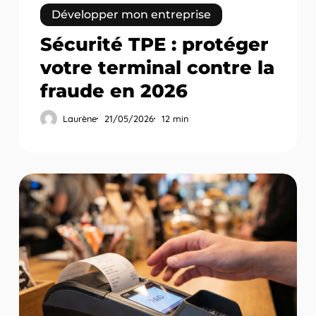
Développer mon entreprise
Sécurité TPE : protéger
votre terminal contre la
fraude en 2026
Laurène
21/05/2026
12 min
TPE
et
logiciel
de
caisse
:
intégration
et