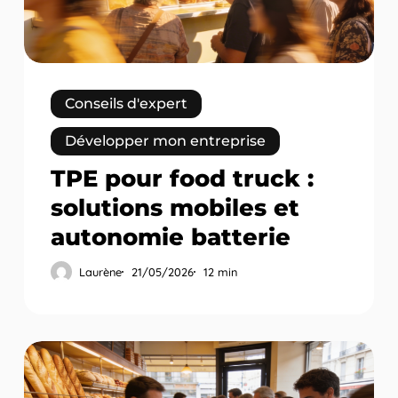
mobiles
et
autonomie
batterie
Conseils d'expert
Développer mon entreprise
TPE pour food truck :
solutions mobiles et
autonomie batterie
Laurène
21/05/2026
12 min
TPE
pour
boulangerie