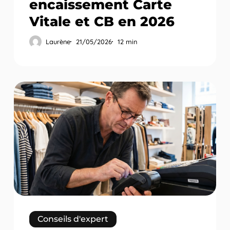
encaissement Carte
Vitale et CB en 2026
Laurène
21/05/2026
12 min
Sécurité
TPE
:
protéger
votre
terminal
contre
la
fraude
en
2026
Conseils d'expert