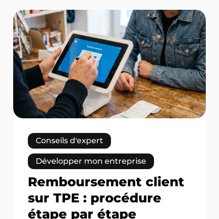
Remboursement
client
sur
TPE
:
procédure
étape
par
étape
Conseils d'expert
Développer mon entreprise
Remboursement client
sur TPE : procédure
étape par étape