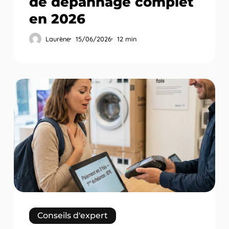
de dépannage complet
en 2026
Laurène
15/06/2026
12 min
Paiement
en
plusieurs
fois
sur
TPE
:
proposer
le
fractionnement
Conseils d'expert