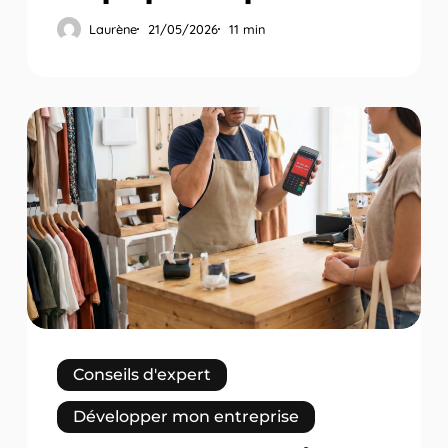
Laurène
21/05/2026
11 min
Problème
connexion
TPE
:
dépannage
réseau
en
5
étapes
Conseils d'expert
Développer mon entreprise