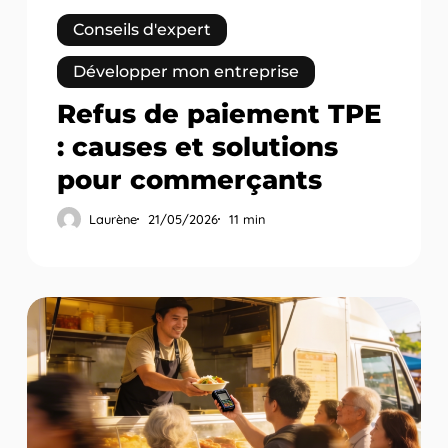
Conseils d'expert
Développer mon entreprise
Refus de paiement TPE
: causes et solutions
pour commerçants
Laurène
21/05/2026
11 min
TPE
pour
food
truck
:
solutions