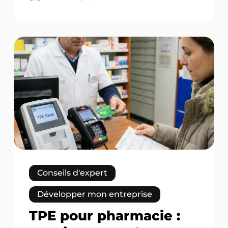
TPE
pour
pharmacie
:
encaissement
Carte
Vitale
et
CB
en
2026
Conseils d'expert
Développer mon entreprise
TPE pour pharmacie :