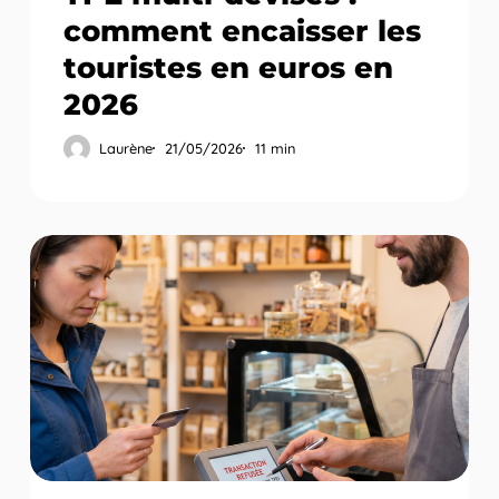
comment encaisser les
touristes en euros en
2026
Laurène
21/05/2026
11 min
Refus
de
paiement
TPE
:
causes
et
solutions
pour
commerçants