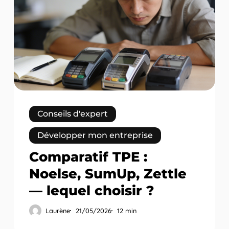
:
Noelse,
SumUp,
Zettle
—
lequel
choisir
?
Conseils d'expert
Développer mon entreprise
Comparatif TPE :
Noelse, SumUp, Zettle
— lequel choisir ?
Laurène
21/05/2026
12 min