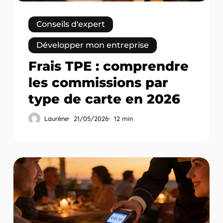
carte
en
Conseils d'expert
2026
Développer mon entreprise
Frais TPE : comprendre
les commissions par
type de carte en 2026
Laurène
21/05/2026
12 min
TPE
pour
restaurant
:
optimiser
le