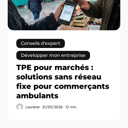
sans
réseau
fixe
pour
commerçants
ambulants
Conseils d'expert
Développer mon entreprise
TPE pour marchés :
solutions sans réseau
fixe pour commerçants
ambulants
Laurène
21/05/2026
12 min