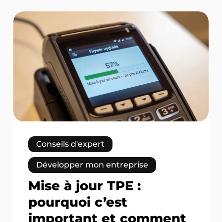
Mise
à
jour
TPE
:
pourquoi
c’est
important
et
comment
ça
Conseils d'expert
marche
Développer mon entreprise
Mise à jour TPE :
pourquoi c’est
important et comment