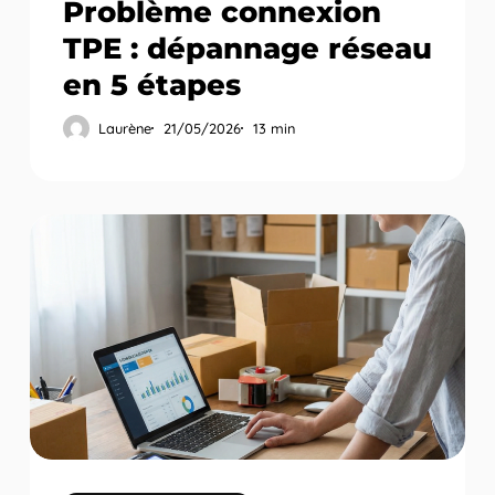
Problème connexion
TPE : dépannage réseau
en 5 étapes
Laurène
21/05/2026
13 min
TPE
pour
e-
commerçant
:
compléter
sa
boutique
en
ligne