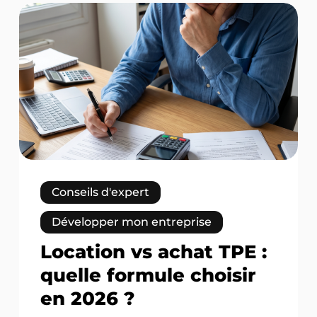
Location
vs
achat
TPE
:
quelle
formule
choisir
en
2026
?
Conseils d'expert
Développer mon entreprise
Location vs achat TPE :
quelle formule choisir
en 2026 ?