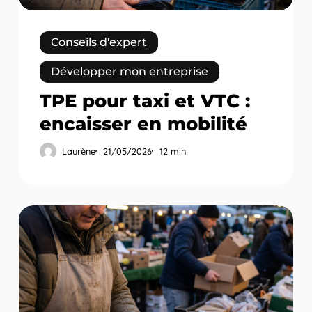
Conseils d'expert
Développer mon entreprise
TPE pour taxi et VTC :
encaisser en mobilité
Laurène
21/05/2026
12 min
Batterie
TPE
:
autonomie,
charge
et