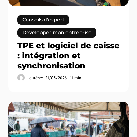
synchronisation
Conseils d'expert
Développer mon entreprise
TPE et logiciel de caisse
: intégration et
synchronisation
Laurène
21/05/2026
11 min
TPE
pour
marchés
:
solutions