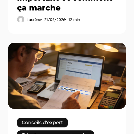
ça marche
Laurène
21/05/2026
12 min
TPE
pour
artisan
du
bâtiment
:
encaisser
sur
chantier
en
2026
Conseils d'expert