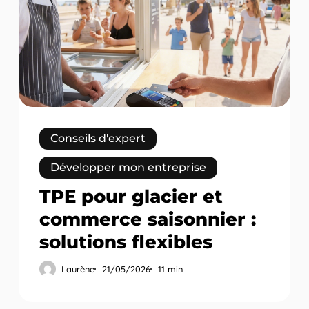
et
commerce
saisonnier
:
solutions
flexibles
Conseils d'expert
Développer mon entreprise
TPE pour glacier et
commerce saisonnier :
solutions flexibles
Laurène
21/05/2026
11 min