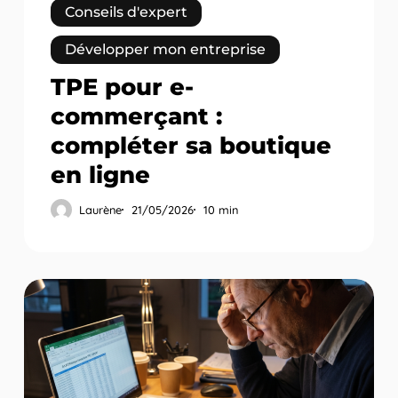
Conseils d'expert
Développer mon entreprise
TPE pour e-
commerçant :
compléter sa boutique
en ligne
Laurène
21/05/2026
10 min
Historique
transactions
TPE
:
consulter
et