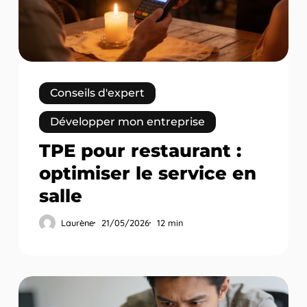
service
en
salle
Conseils d'expert
Développer mon entreprise
TPE pour restaurant :
optimiser le service en
salle
Laurène
21/05/2026
12 min
Comparatif
TPE