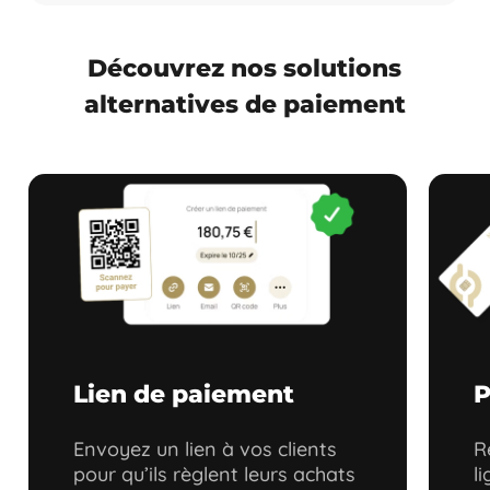
Découvrez nos solutions
alternatives de paiement
Lien de paiement
P
Envoyez un lien à vos clients
R
pour qu’ils règlent leurs achats
l