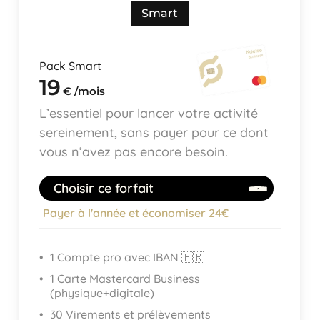
Smart
Pack Smart
19
€ /mois
L’essentiel pour lancer votre activité
sereinement, sans payer pour ce dont
vous n’avez pas encore besoin.
Choisir ce forfait
Payer à l'année et économiser 24€
1 Compte pro avec IBAN 🇫🇷
1 Carte Mastercard Business
(physique+digitale)
30 Virements et prélèvements