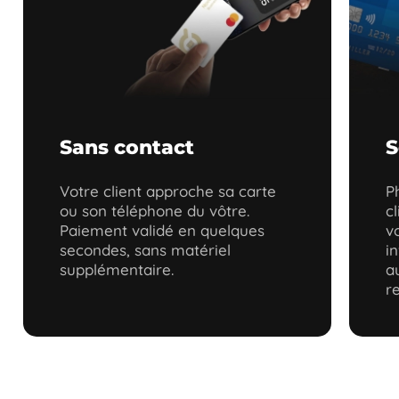
Sans contact
S
Votre client approche sa carte
P
ou son téléphone du vôtre.
c
Paiement validé en quelques
v
secondes, sans matériel
i
supplémentaire.
a
re