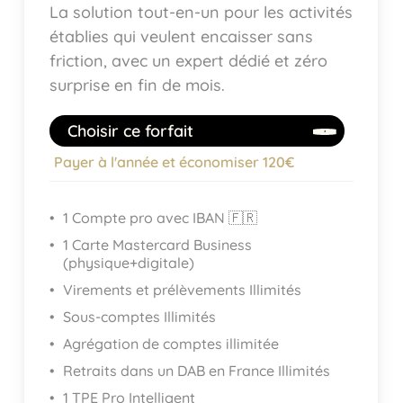
La solution tout-en-un pour les activités
établies qui veulent encaisser sans
friction, avec un expert dédié et zéro
surprise en fin de mois.
Choisir ce forfait
Payer à l'année et économiser 120€
1 Compte pro avec IBAN 🇫🇷
1 Carte Mastercard Business
(physique+digitale)
Virements et prélèvements Illimités
Sous-comptes Illimités
Agrégation de comptes illimitée
Retraits dans un DAB en France Illimités
1 TPE Pro Intelligent