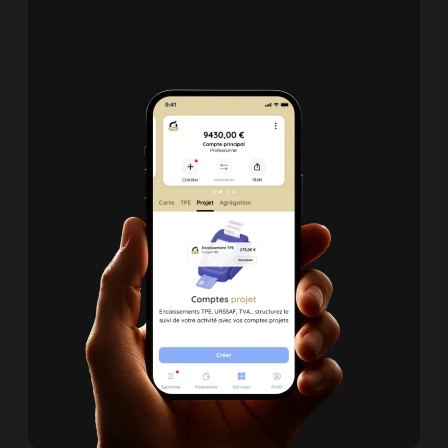
premiers paiements !
🔐 PinPad
👉
Consultez le tutoriel vidéo dédié
💡
Besoin d’aide ?
Retrouvez tous
nos tutoriels vidéo sur YouTube pour
vous guider pas à pas.