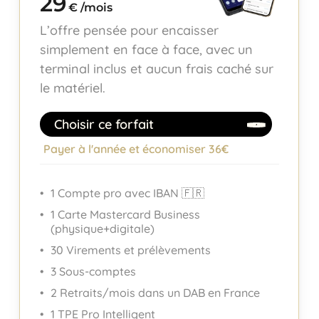
29
€ /mois
L’offre pensée pour encaisser
simplement en face à face, avec un
terminal inclus et aucun frais caché sur
le matériel.
Choisir ce forfait
Payer à l'année et économiser 36€
1 Compte pro avec IBAN 🇫🇷
1 Carte Mastercard Business
(physique+digitale)
30 Virements et prélèvements
3 Sous-comptes
2 Retraits/mois dans un DAB en France
1 TPE Pro Intelligent