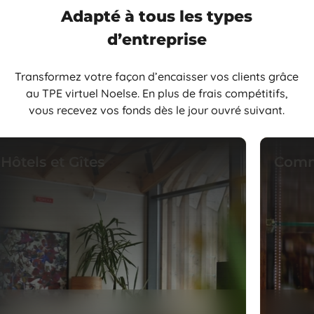
Adapté à tous les types
d’entreprise
Transformez votre façon d’encaisser vos clients grâce
au TPE virtuel Noelse. En plus de frais compétitifs,
vous recevez vos fonds dès le jour ouvré suivant.
els et Gîtes
Commerc