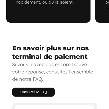
rapidement, où qu’ils soient.
p
s
En savoir plus sur nos
terminal de paiement
Si vous n’avez pas encore trouvé
votre réponse, consultez l’ensemble
de notre FAQ.
C
o
n
s
u
l
t
e
r
l
a
F
A
Q