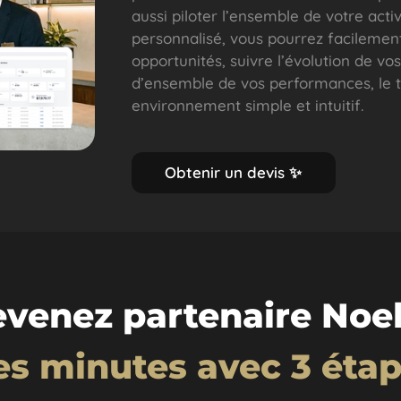
aussi piloter l’ensemble de votre acti
personnalisé, vous pourrez facilemen
opportunités, suivre l’évolution de vos
d’ensemble de vos performances, le 
environnement simple et intuitif.
O
b
t
e
n
i
r
u
n
d
e
v
i
s
✨
venez partenaire Noe
es minutes avec 3 étap