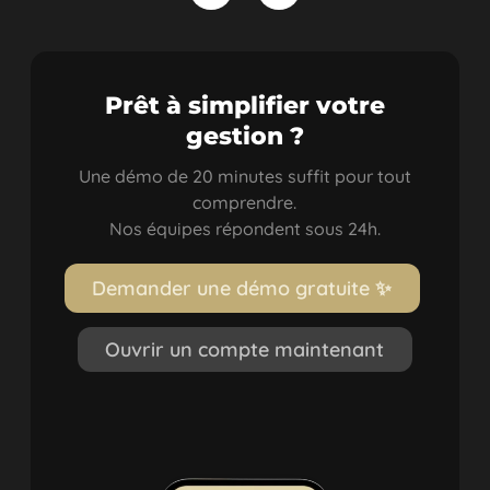
Prêt à simplifier votre
gestion ?
Une démo de 20 minutes suffit pour tout
comprendre.
Nos équipes répondent sous 24h.
D
e
m
a
n
d
e
r
u
n
e
d
é
m
o
g
r
a
t
u
i
t
e
✨
Ouvrir un compte maintenant