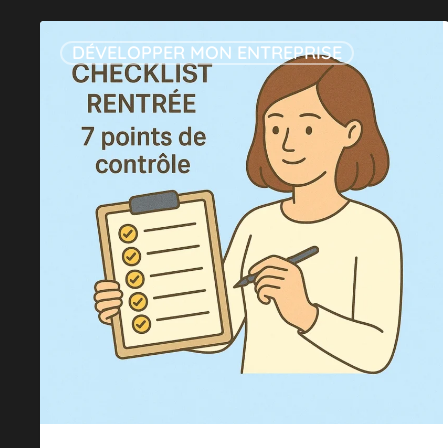
Checklist
DÉVELOPPER MON ENTREPRISE
rentrée
:
7
points
de
contrôle
pour
repartir
du
bon
pied