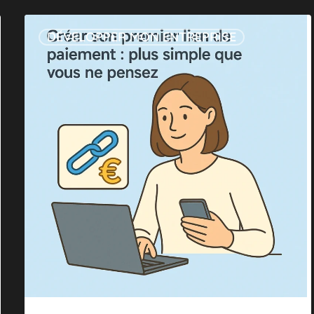
Créer
DÉVELOPPER MON ENTREPRISE
son
premier
lien
de
paiement
:
plus
simple
que
vous
ne
pensez