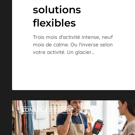
solutions
flexibles
Trois mois d'activité intense, neuf
mois de calme. Ou l'inverse selon
votre activité. Un glacier…
Problème
CONSEILS D'EXPERT
connexion
TPE
:
dépannage