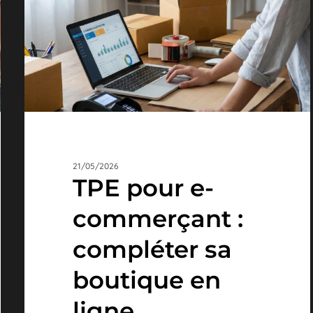
compléter
sa
boutique
en
ligne
21/05/2026
TPE pour e-
commerçant :
compléter sa
boutique en
ligne