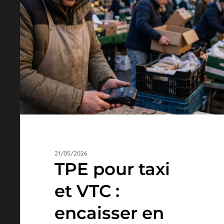
taxi
et
VTC
:
encaisser
en
mobilité
21/05/2026
TPE pour taxi
et VTC :
encaisser en