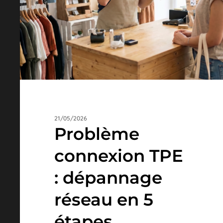
réseau
en
5
étapes
21/05/2026
Problème
connexion TPE
: dépannage
réseau en 5
étapes