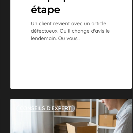
étape
Un client revient avec un article
défectueux. Ou il change d'avis le
lendemain. Ou vous…
TPE
CONSEILS D'EXPERT
pour
e-
commerçant
: