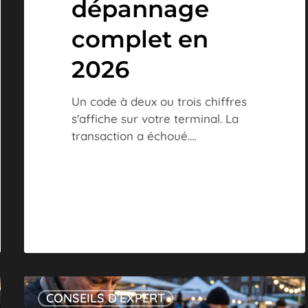
dépannage
complet en
2026
Un code à deux ou trois chiffres
s'affiche sur votre terminal. La
transaction a échoué.…
Batterie
CONSEILS D'EXPERT
TPE