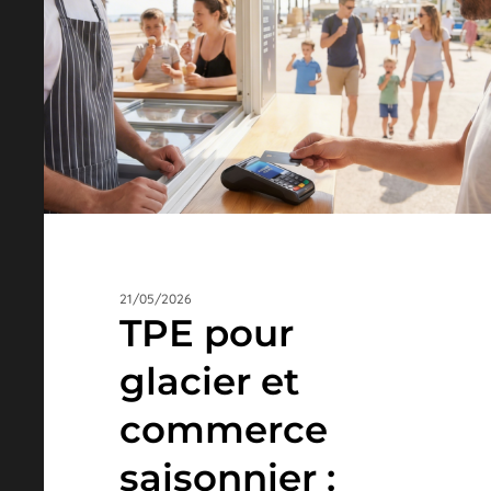
et
commerce
saisonnier
:
solutions
flexibles
21/05/2026
TPE pour
glacier et
commerce
saisonnier :