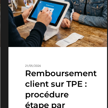
TPE
:
procédure
étape
par
étape
21/05/2026
Remboursement
client sur TPE :
procédure
étape par