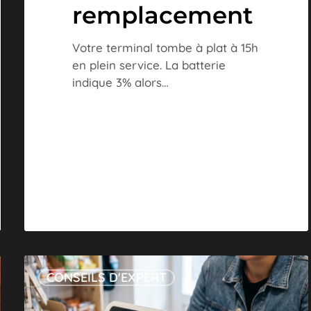
remplacement
Votre terminal tombe à plat à 15h
en plein service. La batterie
indique 3% alors…
Remboursement
CONSEILS D'EXPERT
client
sur