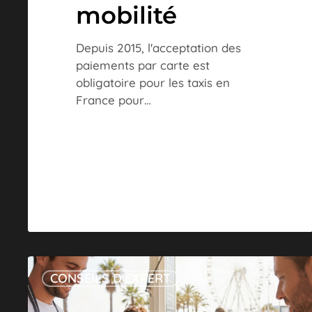
mobilité
Depuis 2015, l'acceptation des
paiements par carte est
obligatoire pour les taxis en
France pour…
TPE
CONSEILS D'EXPERT
pour
glacier