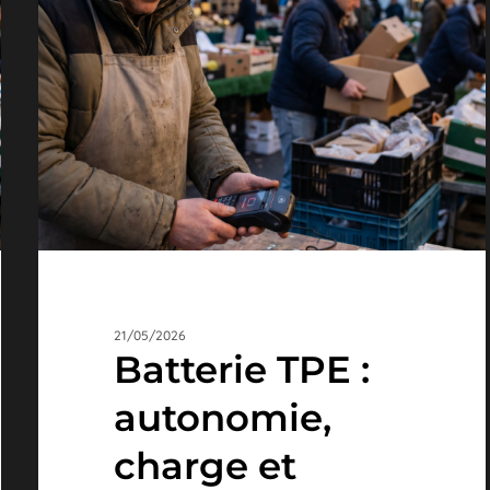
:
autonomie,
charge
et
remplacement
21/05/2026
Batterie TPE :
autonomie,
charge et