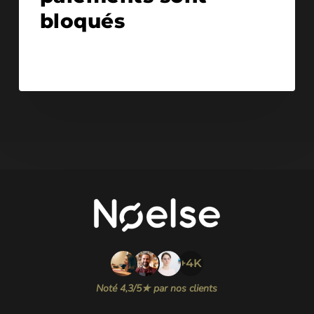
bloqués
+4K
Noté 4,3/5★ par nos clients